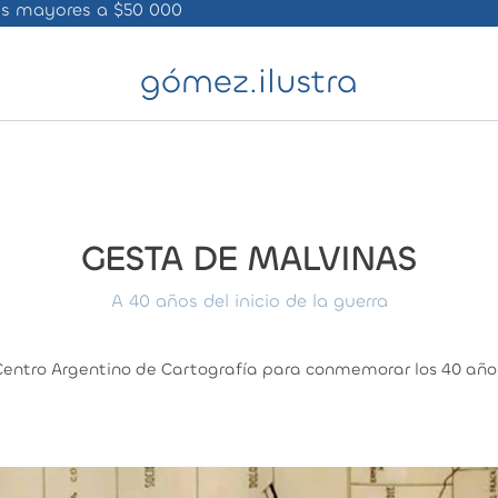
ras mayores a $50 000
gómez.ilustra
GESTA DE MALVINAS
A 40 años del inicio de la guerra
entro Argentino de Cartografía para conmemorar los 40 años 