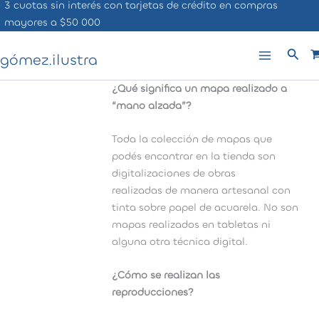
3 cuotas sin interés con tarjetas de crédito en compras
Ir
mayores a $50 000
al
contenido
Busc
gómez.ilustra
¿Qué significa un mapa realizado a
“mano alzada”?
Toda la colección de mapas que
podés encontrar en la tienda son
digitalizaciones de obras
realizadas de manera artesanal con
tinta sobre papel de acuarela. No son
mapas realizados en tabletas ni
alguna otra técnica digital.
¿Cómo se realizan las
reproducciones?