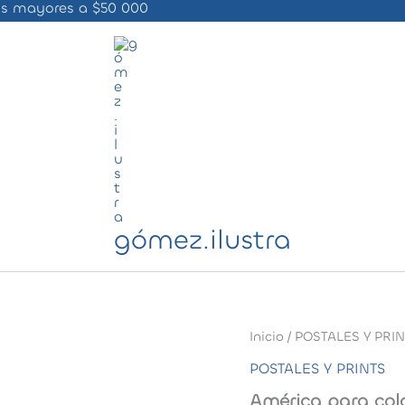
ras mayores a $50 000
gómez.ilustra
Inicio
/
POSTALES Y PRI
POSTALES Y PRINTS
América para colo