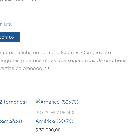
RINTS
carrito
n papel afiche de tamaño 50cm x 70cm, resiste
crayones y demás útiles que seguro más de uno tiene
vertite coloreando 🙂
POSTALES Y PRINTS
 tamaños)
América (50×70)
o
$
30.000,00