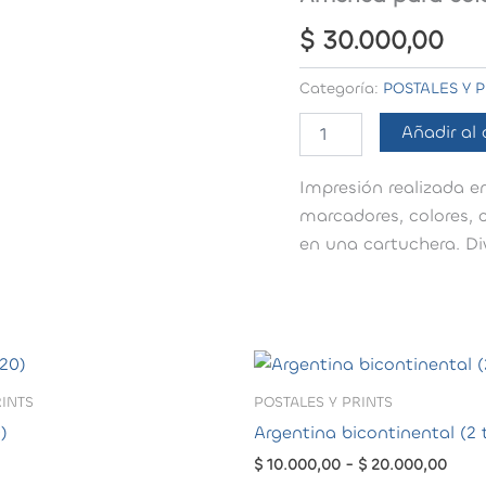
$
30.000,00
Categoría:
POSTALES Y P
América
Añadir al 
para
colorear
Impresión realizada e
(50x70)
cantidad
marcadores, colores, 
en una cartuchera. Di
RINTS
POSTALES Y PRINTS
)
Argentina bicontinental (2
Rang
$
10.000,00
-
$
20.000,00
de