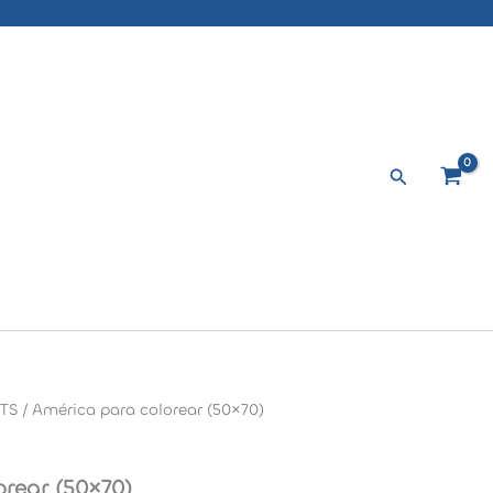
Buscar
NTS
/ América para colorear (50×70)
rear (50×70)