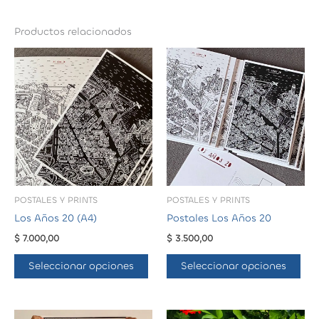
Productos relacionados
POSTALES Y PRINTS
POSTALES Y PRINTS
Los Años 20 (A4)
Postales Los Años 20
$
7.000,00
$
3.500,00
Este
Est
Seleccionar opciones
Seleccionar opciones
producto
pro
tiene
tie
múltiples
múl