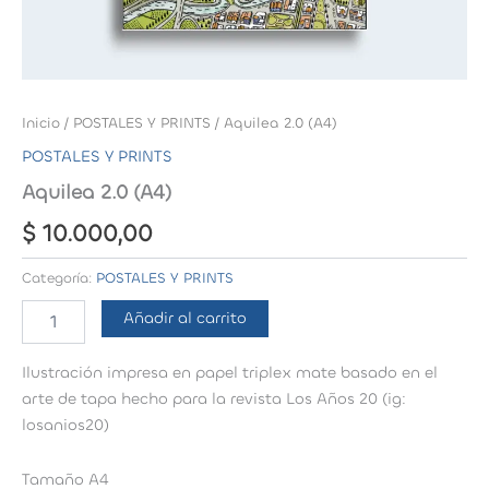
Inicio
/
POSTALES Y PRINTS
/ Aquilea 2.0 (A4)
POSTALES Y PRINTS
Aquilea 2.0 (A4)
$
10.000,00
Categoría:
POSTALES Y PRINTS
Aquilea
Añadir al carrito
2.0
(A4)
Ilustración impresa en papel triplex mate basado en el
cantidad
arte de tapa hecho para la revista Los Años 20 (ig:
losanios20)
Tamaño A4