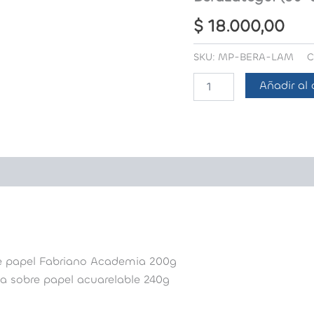
$
18.000,00
SKU:
MP-BERA-LAM
C
Berazategui
Añadir al 
(30x30)
cantidad
bre papel Fabriano Academia 200g
ela sobre papel acuarelable 240g