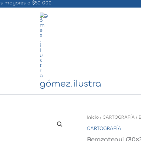
ras mayores a $50 000
gómez.ilustra
Inicio
/
CARTOGRAFÍA
/ 
CARTOGRAFÍA
Berazategui (30×