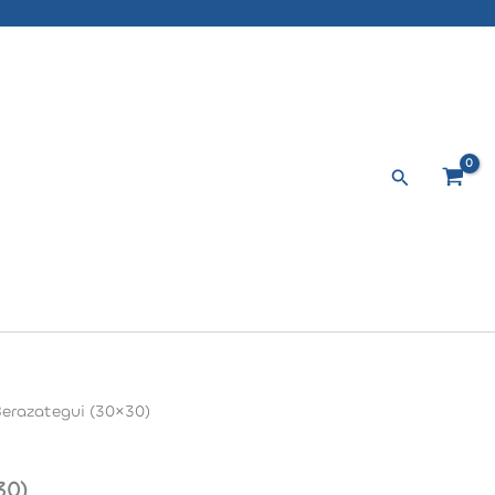
Buscar
Berazategui (30×30)
30)