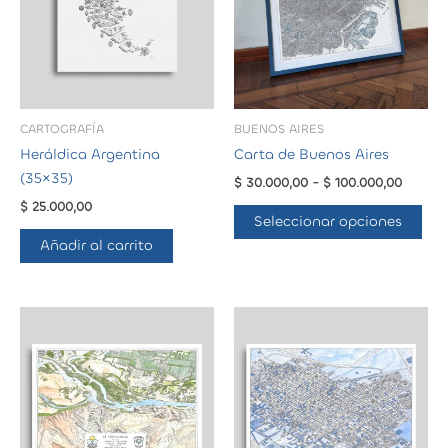
CARTOGRAFÍA
BUENOS AIRES
Heráldica Argentina
Carta de Buenos Aires
(35×35)
Rango
$
30.000,00
-
$
100.000,00
de
$
25.000,00
Est
precios:
Seleccionar opciones
pro
desde
Añadir al carrito
$ 30.0
tie
hasta
múl
$ 100.0
var
Las
opc
se
pue
eleg