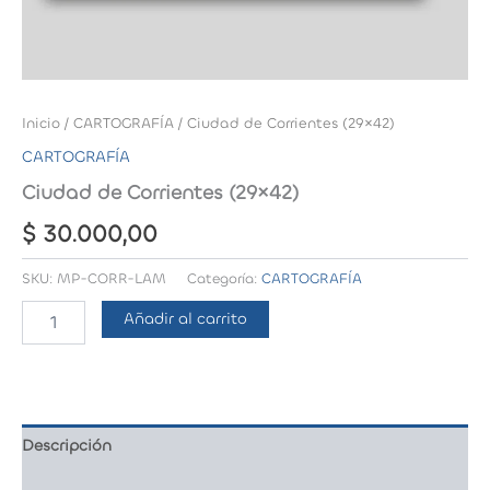
Inicio
/
CARTOGRAFÍA
/ Ciudad de Corrientes (29×42)
CARTOGRAFÍA
Ciudad de Corrientes (29×42)
$
30.000,00
SKU:
MP-CORR-LAM
Categoría:
CARTOGRAFÍA
Ciudad
Añadir al carrito
de
Corrientes
(29x42)
cantidad
Descripción
Valoraciones (0)